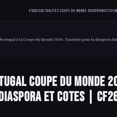
Stades
Actualités Coupe du Monde 2026
Pronostics
H
Portugal à la Coupe du Monde 2026 : l’analyse pour la diaspora 
tugal Coupe du Monde 20
diaspora et cotes | CF2