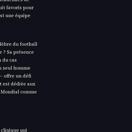
uit favoris pour
’est une équipe
lèbre du football
le ? Sa présence
à du cas
’un seul homme
 offre un défi
t est dédiée aux
ce Mondial comme
 clinique qui