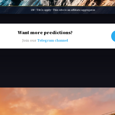
18+ · T&Cs apply · This site is an affiliate aggregator.
Want more predictions?
Join our
Telegram channel