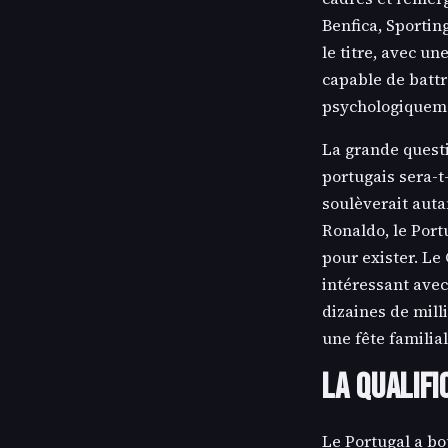
Benfica, Sporting
le titre, avec un
capable de battr
psychologiquemen
La grande questi
portugais sera-t
soulèverait auta
Ronaldo, le Port
pour exister. Le
intéressant avec
dizaines de mil
une fête familial
La qualifi
Le Portugal a bo