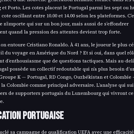
 et Porto. Les cotes placent le Portugal parmi les sept ou h
e cote oscillant entre 10.00 et 14.00 selon les plateformes. C
e n’importe qui sur un bon jour, mais aussi de s’effondrer
t quand la pression des attentes devient trop forte.
on entoure Cristiano Ronaldo. À 41 ans, le joueur le plus cé
-il du voyage en Amérique du Nord ? Et si oui, dans quel rô
nt d’enthousiasme que de questions tactiques. Mais au-del
ugal possède un collectif redoutable qui n’a plus besoin d
 Groupe K — Portugal, RD Congo, Ouzbékistan et Colombie —
 la Colombie comme principal adversaire. L’analyse qui sui
liers de supporters portugais du Luxembourg qui vivront 
e.
cation portugaise
uclé sa campagne de qualification UEFA avec une efficacité