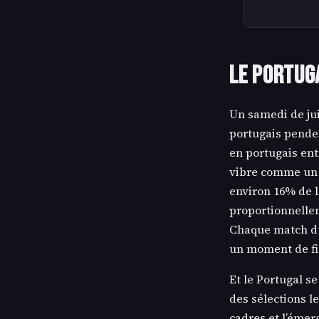
Le Portug
Un samedi de jui
portugais penden
en portugais ent
vibre comme un q
environ 16% de 
proportionnelle
Chaque match du
un moment de fie
Et le Portugal s
des sélections l
cadres et l’émer