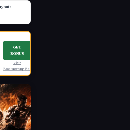
ayouts
GET
BONUS
Visit
Boomerang Bet