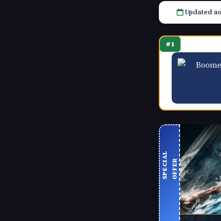
Updated ao
#1
S
P
E
C
I
A
L
O
F
F
E
R