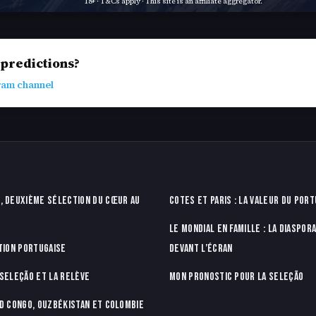
18+ · T&Cs apply · This site is an affiliate aggregator.
predictions?
ram channel
, deuxième sélection du cœur au
Cotes et paris : la valeur du Por
g
Le Mondial en famille : la diaspor
ation portugaise
devant l’écran
 Seleção et la relève
Mon pronostic pour la Seleção
RD Congo, Ouzbékistan et Colombie