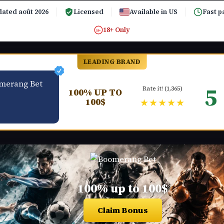
ated août 2026
Licensed
Available in US
Fast p
18+ Only
18+
LEADING BRAND
5
Rate it! (1,365)
100% UP TO
100$
★★★★★
100% up to 100$
Claim Bonus