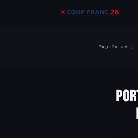
Page d’accueil
/
Por