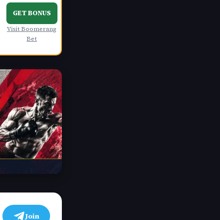
GET BONUS
Visit Boomerang
Bet
Join