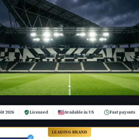
ût 2026
Licensed
Available in US
Fast payouts
LEADING BRAND