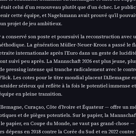
tait celui d’un renouveau plutôt que d’un échec. Le public
utenir cette équipe, et Nagelsmann avait prouvé qu’il pouva
un projet de jeu ambitieux.
 a conservé son poste et poursuivi la reconstruction avec 
éthodique. La génération Müller-Neuer-Kroos a passé le f
retraite internationale après l’Euro dans un geste de lucidi
ont suivi peu après. La Mannschaft 2026 est plus jeune, plus
 de pressing intense qui tranche radicalement avec le cont
lick. Les cotes pour le titre mondial placent l’Allemagne en
outsider sérieux qui reflète à la fois le potentiel immense et
équipe en pleine transition.
llemagne, Curaçao, Côte d’Ivoire et Équateur — offre un m
otiques et de pièges potentiels. Sur le papier, la Mannschaf
s le papier, en Coupe du Monde, ne vaut pas grand-chose —
eurs dépens en 2018 contre la Corée du Sud et en 2022 contre