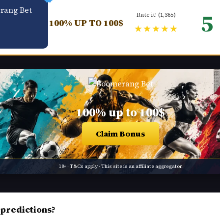
5
Rate it! (1,365)
100% UP TO 100$
★★★★★
100% up to 100$
Claim Bonus
18+ · T&Cs apply · This site is an affiliate aggregator.
predictions?