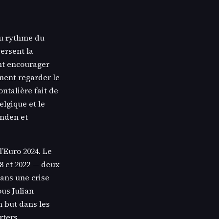
au rythme du
ersent la
nt encourager
nent regarder le
ntalière fait de
elgique et le
anden et
l’Euro 2024. Le
18 et 2022 — deux
dans une crise
ous Julian
n but dans les
rters