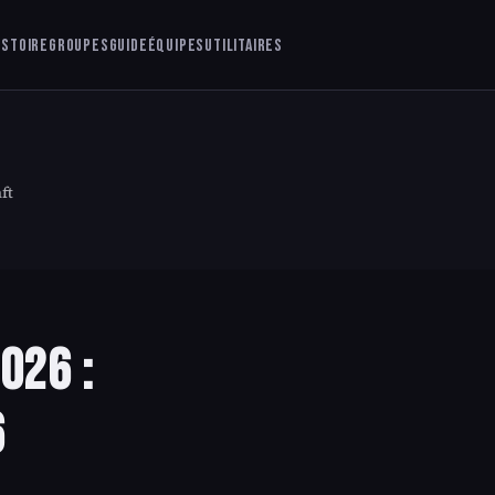
istoire
Groupes
Guide
Équipes
Utilitaires
ft
026 :
6