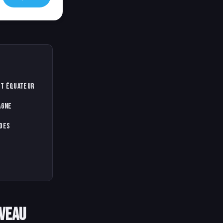
 et Équateur
agne
ndes
uveau