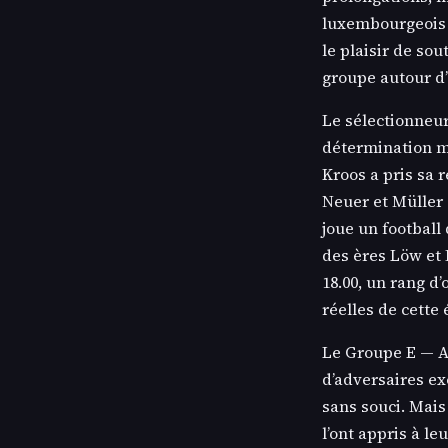
luxembourgeois é
le plaisir de so
groupe autour d’
Le sélectionneur
détermination m
Kroos a pris sa 
Neuer et Müller 
joue un football
des ères Löw et F
18.00, un rang d’
réelles de cette 
Le Groupe E — A
d’adversaires ex
sans souci. Mai
l’ont appris à l