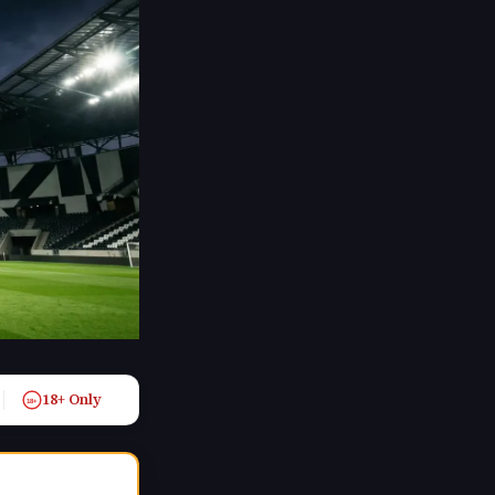
18+ Only
18+