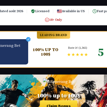
ated août 2026
Licensed
Available in US
Fast p
18+ Only
18+
LEADING BRAND
5
Rate it! (1,365)
100% UP TO
100$
★★★★★
100% up to 100$
Claim Bonus