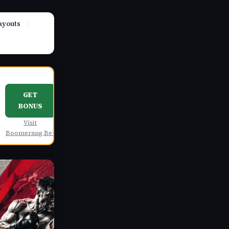
ayouts
GET
BONUS
Visit
Boomerang Bet