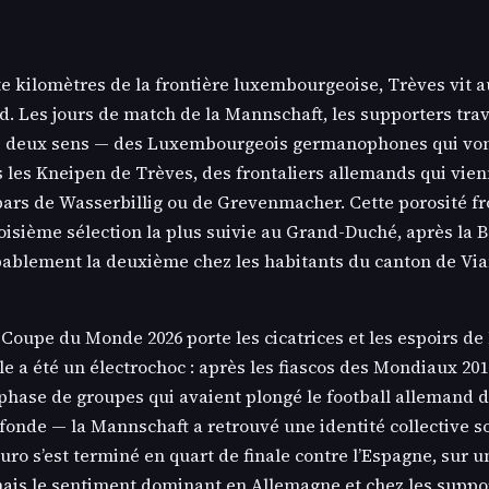
e kilomètres de la frontière luxembourgeoise, Trèves vit 
d. Les jours de match de la Mannschaft, les supporters trav
s deux sens — des Luxembourgeois germanophones qui vo
 les Kneipen de Trèves, des frontaliers allemands qui vien
ars de Wasserbillig ou de Grevenmacher. Cette porosité fro
roisième sélection la plus suivie au Grand-Duché, après la B
obablement la deuxième chez les habitants du canton de Vi
 Coupe du Monde 2026 porte les cicatrices et les espoirs de 
le a été un électrochoc : après les fiascos des Mondiaux 20
phase de groupes qui avaient plongé le football allemand 
ofonde — la Mannschaft a retrouvé une identité collective s
ro s’est terminé en quart de finale contre l’Espagne, sur u
mais le sentiment dominant en Allemagne et chez les suppo