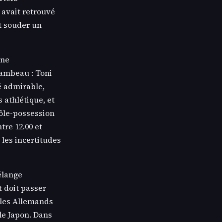
 avait retrouvé
it souder un
une
lambeau : Toni
té admirable,
 athlétique, et
rôle-possession
tre 12.00 et
 les incertitudes
élange
t doit passer
 les Allemands
 le Japon. Dans