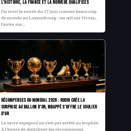
l’histoire, la France et la Norvège qualifiées
J’ai suivi la soirée du 22 juin comme beaucoup
de monde au Luxembourg : un œil sur l’écran,
l’autre sur…
Récompenses du Mondial 2026 : Rodri crée la
surprise au Ballon d’or, Mbappé s’offre le Soulier
d’or
Le sacre espagnol ne s’est pas arrêté au trophée.
À l’heure de distribuer les récompenses