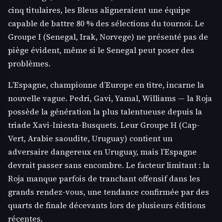
cinq titulaires, les Bleus aligneraient une équipe
capable de battre 80 % des sélections du tournoi. Le
Groupe I (Senegal, Irak, Norvege) ne présenté pas de
piège évident, même si le Senegal peut poser des
problèmes.
L’Espagne, championne d’Europe en titre, incarne la
nouvelle vague. Pedri, Gavi, Yamal, Williams — la Roja
possède la génération la plus talentueuse depuis la
triade Xavi-Iniesta-Busquets. Leur Groupe H (Cap-
Vert, Arabie saoudite, Uruguay) contient un
adversaire dangereux en Uruguay, mais l’Espagne
devrait passer sans encombre. Le facteur limitant : la
Roja manque parfois de tranchant offensif dans les
grands rendez-vous, une tendance confirmée par des
quarts de finale décevants lors de plusieurs éditions
récentes.