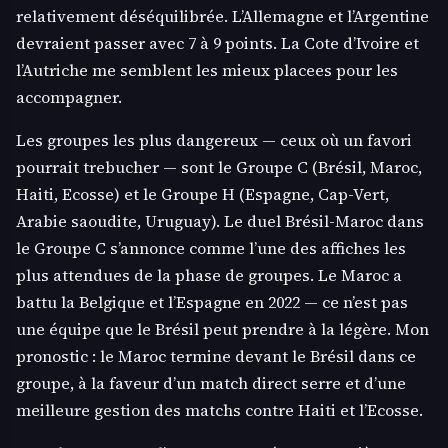
relativement déséquilibrée. L’Allemagne et l’Argentine
devraient passer avec 7 à 9 points. La Cote d’Ivoire et
l’Autriche me semblent les mieux placees pour les
accompagner.
Les groupes les plus dangereux — ceux où un favori
pourrait trebucher — sont le Groupe C (Brésil, Maroc,
Haiti, Ecosse) et le Groupe H (Espagne, Cap-Vert,
Arabie saoudite, Uruguay). Le duel Brésil-Maroc dans
le Groupe C s’annonce comme l’une des affiches les
plus attendues de la phase de groupes. Le Maroc a
battu la Belgique et l’Espagne en 2022 — ce n’est pas
une équipe que le Brésil peut prendre à la légère. Mon
pronostic : le Maroc termine devant le Brésil dans ce
groupe, à la faveur d’un match direct serre et d’une
meilleure gestion des matchs contre Haiti et l’Ecosse.