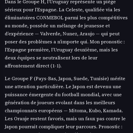
Dans le Groupe H, l’Uruguay représente un piège
sérieux pour l’Espagne. La Celeste, qualifiée via les
éliminatoires CONMEBOL parmi les plus compétitives
au monde, possède un mélange de jeunesse et
d’expérience — Valverde, Nunez, Araujo — qui peut
poser des problèmes a n’importe qui. Mon pronostic :
l’Espagne première, l’Uruguay deuxième, mais les
deux équipes se neutralisent lors de leur
affrontement direct (1-1).
Le Groupe F (Pays-Bas, Japon, Suede, Tunisie) mérite
une attention particulière. Le Japon est devenu une
puissance émergente du football mondial, avec une
génération de joueurs evolant dans les meilleurs
championnats européens — Mitoma, Kubo, Kamada.
Les Oranje restent favoris, mais un faux pas contre le
Japon pourrait compliquer leur parcours. Pronostic :