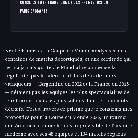
Conseils pour transformer ces pronostics en
paris gagnants
Neuf éditions de la Coupe du Monde analysees, des
centaines de matchs décortiqués, et une certitude qui
ne m’a jamais quitte : le Mondial recompense la
regularite, pas le talent brut. Les deux derniers
vainqueurs — l’Argentine en 2022 et la France en 2018
— n’étaient pas les équipes les plus spectaculaires de
leur tournoi, mais les plus solides dans les moments
décisifs. C’est à travers ce prisme que je construis mes
pronostics pour la Coupe du Monde 2026, un tournoi
qui s’annonce comme le plus imprévisible de l’histoire
moderne avec ses 48 équipes et 104 matchs répartis