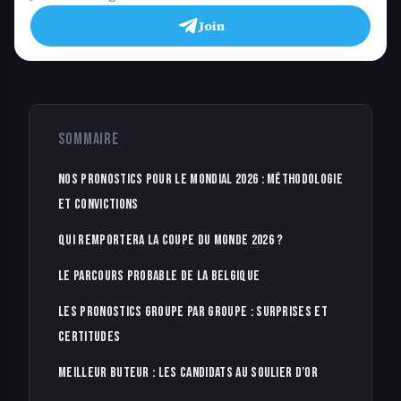
Join
SOMMAIRE
Nos pronostics pour le Mondial 2026 : méthodologie
et convictions
Qui remportera la Coupe du Monde 2026 ?
Le parcours probable de la Belgique
Les pronostics groupe par groupe : surprises et
certitudes
Meilleur buteur : les candidats au Soulier d’or