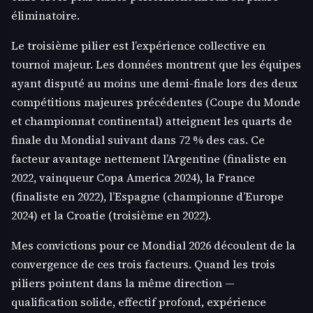
éliminatoire.
Le troisième pilier est l’expérience collective en
tournoi majeur. Les données montrent que les équipes
ayant disputé au moins une demi-finale lors des deux
compétitions majeures précédentes (Coupe du Monde
et championnat continental) atteignent les quarts de
finale du Mondial suivant dans 72 % des cas. Ce
facteur avantage nettement l’Argentine (finaliste en
2022, vainqueur Copa America 2024), la France
(finaliste en 2022), l’Espagne (championne d’Europe
2024) et la Croatie (troisième en 2022).
Mes convictions pour ce Mondial 2026 découlent de la
convergence de ces trois facteurs. Quand les trois
piliers pointent dans la même direction —
qualification solide, effectif profond, expérience