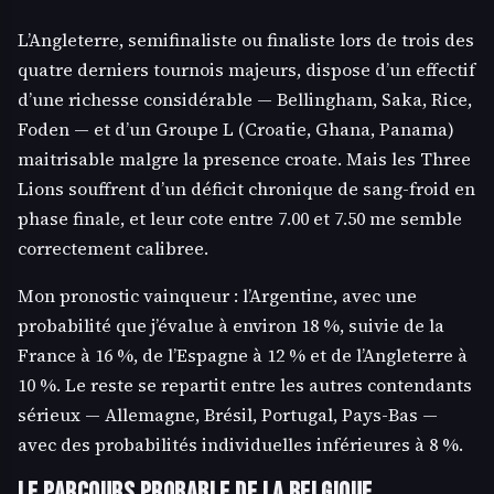
L’Angleterre, semifinaliste ou finaliste lors de trois des
quatre derniers tournois majeurs, dispose d’un effectif
d’une richesse considérable — Bellingham, Saka, Rice,
Foden — et d’un Groupe L (Croatie, Ghana, Panama)
maitrisable malgre la presence croate. Mais les Three
Lions souffrent d’un déficit chronique de sang-froid en
phase finale, et leur cote entre 7.00 et 7.50 me semble
correctement calibree.
Mon pronostic vainqueur : l’Argentine, avec une
probabilité que j’évalue à environ 18 %, suivie de la
France à 16 %, de l’Espagne à 12 % et de l’Angleterre à
10 %. Le reste se repartit entre les autres contendants
sérieux — Allemagne, Brésil, Portugal, Pays-Bas —
avec des probabilités individuelles inférieures à 8 %.
Le parcours probable de la Belgique