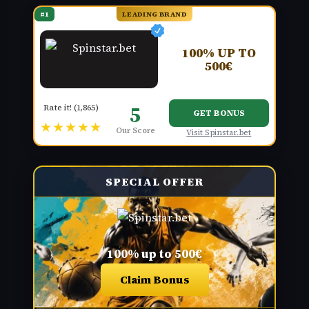
#1
LEADING BRAND
100% UP TO
500€
5
Rate it! (1,865)
GET BONUS
★★★★★
Our Score
Visit Spinstar.bet
SPECIAL OFFER
100% up to 500€
Claim Bonus