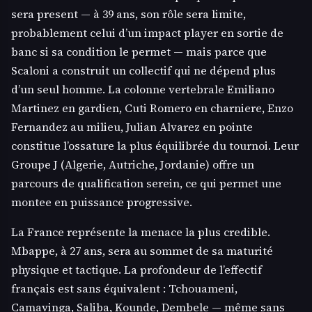
sera present — à 39 ans, son rôle sera limite,
probablement celui d’un impact player en sortie de
banc si sa condition le permet — mais parce que
Scaloni a construit un collectif qui ne dépend plus
d’un seul homme. La colonne vertebrale Emiliano
Martinez en gardien, Cuti Romero en charniere, Enzo
Fernandez au milieu, Julian Alvarez en pointe
constitue l’ossature la plus équilibrée du tournoi. Leur
Groupe J (Algerie, Autriche, Jordanie) offre un
parcours de qualification serein, ce qui permet une
montee en puissance progressive.
La France représente la menace la plus credible.
Mbappe, à 27 ans, sera au sommet de sa maturité
physique et tactique. La profondeur de l’effectif
français est sans équivalent : Tchouameni,
Camavinga, Saliba, Kounde, Dembele — même sans