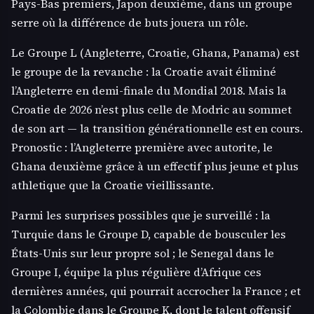
Pays-Bas premiers, Japon deuxième, dans un groupe
serre où la différence de buts jouera un rôle.
Le Groupe L (Angleterre, Croatie, Ghana, Panama) est
le groupe de la revanche : la Croatie avait éliminé
l’Angleterre en demi-finale du Mondial 2018. Mais la
Croatie de 2026 n’est plus celle de Modric au sommet
de son art — la transition générationnelle est en cours.
Pronostic : l’Angleterre première avec autorite, le
Ghana deuxième grâce à un effectif plus jeune et plus
athletique que la Croatie vieillissante.
Parmi les surprises possibles que je surveillé : la
Turquie dans le Groupe D, capable de bousculer les
États-Unis sur leur propre sol ; le Senegal dans le
Groupe I, équipe la plus régulière d’Afrique ces
dernières années, qui pourrait accrocher la France ; et
la Colombie dans le Groupe K, dont le talent offensif