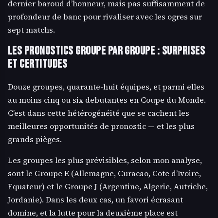
dernier baroud d’honneur, mais pas suffisamment de
profondeur de banc pour rivaliser avec les ogres sur
sept matchs.
Les pronostics groupe par groupe : surprises
et certitudes
Douze groupes, quarante-huit équipes, et parmi elles
au moins cinq ou six debutantes en Coupe du Monde.
C’est dans cette hétérogénéité que se cachent les
meilleures opportunités de pronostic — et les plus
grands pièges.
Les groupes les plus prévisibles, selon mon analyse,
sont le Groupe E (Allemagne, Curacao, Cote d’Ivoire,
Equateur) et le Groupe J (Argentine, Algerie, Autriche,
Jordanie). Dans les deux cas, un favori écrasant
domine, et la lutte pour la deuxième place est