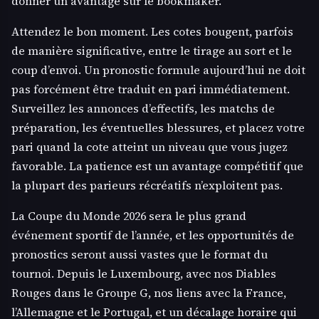
donner un avantage sur le bookmaker.
Attendez le bon moment. Les cotes bougent, parfois
de manière significative, entre le tirage au sort et le
coup d’envoi. Un pronostic formule aujourd’hui ne doit
pas forcément être traduit en pari immédiatement.
Surveillez les annonces d’effectifs, les matchs de
préparation, les éventuelles blessures, et placez votre
pari quand la cote atteint un niveau que vous jugez
favorable. La patience est un avantage compétitif que
la plupart des parieurs récréatifs n’exploitent pas.
La Coupe du Monde 2026 sera le plus grand
événement sportif de l’année, et les opportunités de
pronostics seront aussi vastes que le format du
tournoi. Depuis le Luxembourg, avec nos Diables
Rouges dans le Groupe G, nos liens avec la France,
l’Allemagne et le Portugal, et un décalage horaire qui