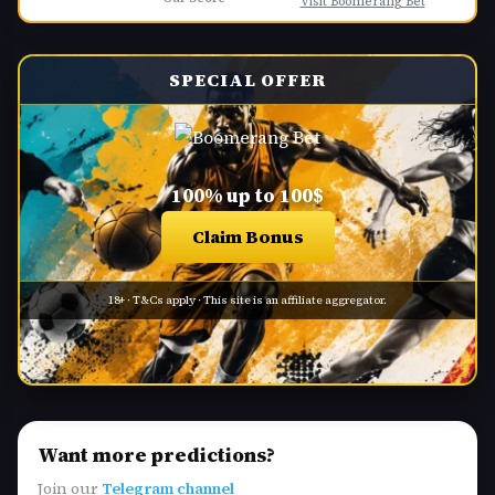
Visit Boomerang Bet
SPECIAL OFFER
100% up to 100$
Claim Bonus
18+ · T&Cs apply · This site is an affiliate aggregator.
Want more predictions?
Join our
Telegram channel