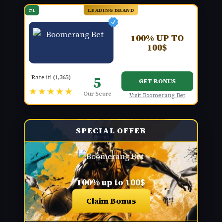
#1
LEADING BRAND
100% UP TO
100$
5
Rate it! (1,365)
GET BONUS
★★★★★
Our Score
Visit Boomerang Bet
SPECIAL OFFER
100% up to 100$
Claim Bonus