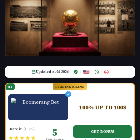
Updated août 2026
18+
#1
LEADING BRAND
100% UP TO 100$
5
Rate it! (1,365)
GET BONUS
★★★★★
Our Score