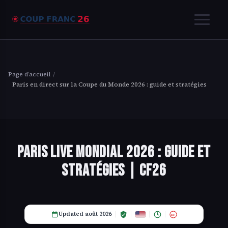
Page d’accueil
/
Paris en direct sur la Coupe du Monde 2026 : guide et stratégies
Paris live Mondial 2026 : guide et
stratégies | CF26
Updated août 2026
18+