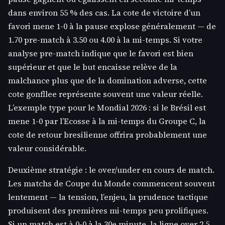
dans environ 55 % des cas. La cote de victoire d’un
favori mene 1-0 à la pause explose généralement — de
1.70 pre-match à 3.50 ou 4.00 à la mi-temps. Si votre
analyse pre-match indique que le favori est bien
supérieur et que le but encaisse relève de la
malchance plus que de la domination adverse, cette
cote gonfllee représente souvent une valeur réelle.
L’exemple type pour le Mondial 2026 : si le Brésil est
mene 1-0 par l’Ecosse à la mi-temps du Groupe C, la
cote de retour bresilienne offrira probablement une
valeur considérable.
Deuxième stratégie : le over/under en cours de match.
Les matchs de Coupe du Monde commencent souvent
lentement — la tension, l’enjeu, la prudence tactique
produisent des premières mi-temps peu prolifiques.
Si un match est à 0-0 à la 30e minute, la ligne over 2.5