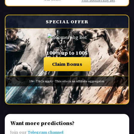
Visit Boomerang Bet
SPECIAL OFFER
100% up to 100$
Claim Bonus
18+ · T&Cs apply · This site is an affiliate aggregator.
Want more predictions?
Join our
Telegram channel