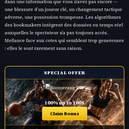
dans une information que vous n’avez pas encore —
une blessure d’un joueur clé, un changement tactique
adverse, une possession trompeuse. Les algorithmes
des bookmakers intègrent des données en temps réel
auxquelles le spectateur n’a pas toujours accès.
Mefiance face aux cotes qui semblent trop genereuses
: elles le sont rarement sans raison.
SPECIAL OFFER
100% up to 100$
Claim Bonus