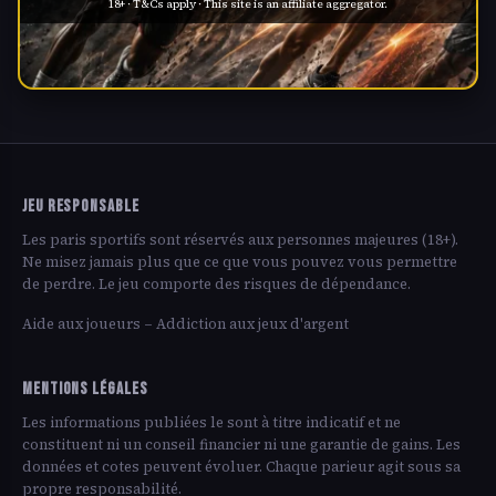
18+ · T&Cs apply · This site is an affiliate aggregator.
JEU RESPONSABLE
Les paris sportifs sont réservés aux personnes majeures (18+).
Ne misez jamais plus que ce que vous pouvez vous permettre
de perdre. Le jeu comporte des risques de dépendance.
Aide aux joueurs – Addiction aux jeux d'argent
MENTIONS LÉGALES
Les informations publiées le sont à titre indicatif et ne
constituent ni un conseil financier ni une garantie de gains. Les
données et cotes peuvent évoluer. Chaque parieur agit sous sa
propre responsabilité.