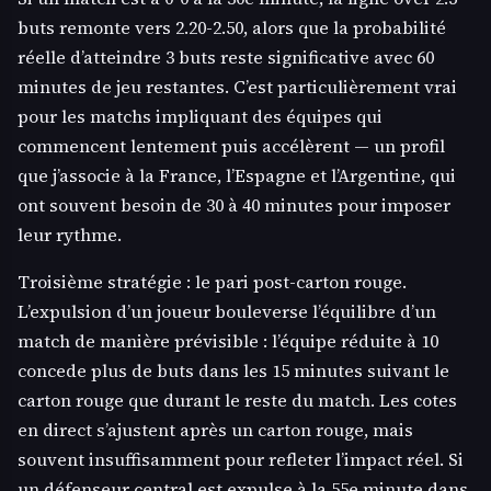
buts remonte vers 2.20-2.50, alors que la probabilité
réelle d’atteindre 3 buts reste significative avec 60
minutes de jeu restantes. C’est particulièrement vrai
pour les matchs impliquant des équipes qui
commencent lentement puis accélèrent — un profil
que j’associe à la France, l’Espagne et l’Argentine, qui
ont souvent besoin de 30 à 40 minutes pour imposer
leur rythme.
Troisième stratégie : le pari post-carton rouge.
L’expulsion d’un joueur bouleverse l’équilibre d’un
match de manière prévisible : l’équipe réduite à 10
concede plus de buts dans les 15 minutes suivant le
carton rouge que durant le reste du match. Les cotes
en direct s’ajustent après un carton rouge, mais
souvent insuffisamment pour refleter l’impact réel. Si
un défenseur central est expulse à la 55e minute dans