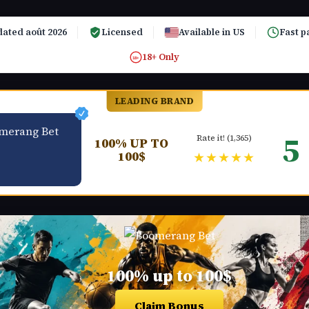
ated août 2026
Licensed
Available in US
Fast p
18+ Only
18+
LEADING BRAND
5
Rate it! (1,365)
100% UP TO
100$
★★★★★
100% up to 100$
Claim Bonus