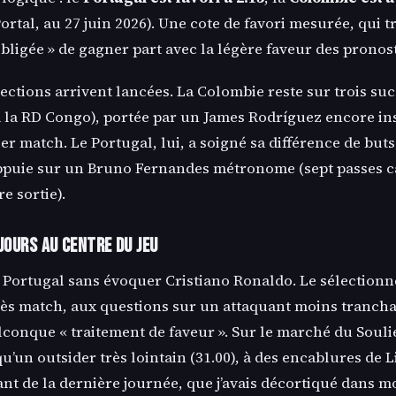
rtal, au 27 juin 2026). Une cote de favori mesurée, qui 
obligée » de gagner part avec la légère faveur des pronost
ections arrivent lancées. La Colombie reste sur trois suc
 à la RD Congo), portée par un James Rodríguez encore in
er match. Le Portugal, lui, a soigné sa différence de but
’appuie sur un Bruno Fernandes métronome (sept passes ca
e sortie).
jours au centre du jeu
 Portugal sans évoquer Cristiano Ronaldo. Le sélection
ès match, aux questions sur un attaquant moins trancha
lconque « traitement de faveur ». Sur le marché du Soulier
qu’un outsider très lointain (31.00), à des encablures de L
ant de la dernière journée, que j’avais décortiqué dans m