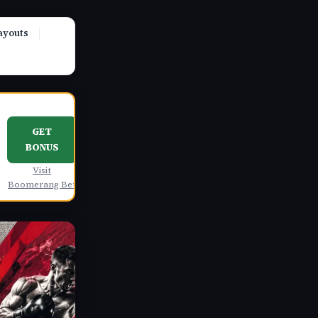
ayouts
GET
BONUS
Visit
Boomerang Bet