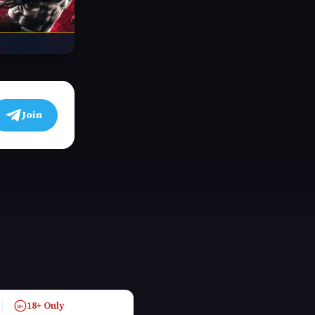
Join
18+ Only
18+