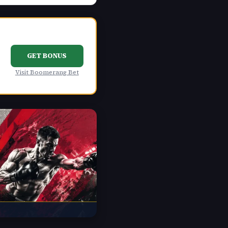
GET BONUS
Visit Boomerang Bet