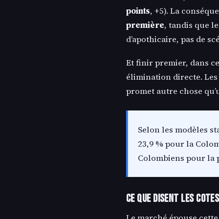
points
, +5). La conséqu
première
, tandis que l
d’apothicaire, pas de s
Et finir premier, dans ce
élimination directe. Le
promet autre chose qu’
Selon les modèles sta
23,9 % pour la Colom
Colombiens pour la 
Ce que disent les cote
Le marché épouse cette 