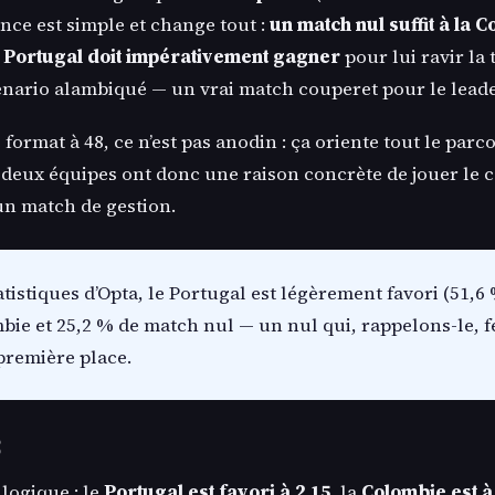
ence est simple et change tout :
un match nul suffit à la 
e
Portugal doit impérativement gagner
pour lui ravir la 
cénario alambiqué — un vrai match couperet pour le lead
 format à 48, ce n’est pas anodin : ça oriente tout le parc
s deux équipes ont donc une raison concrète de jouer le 
un match de gestion.
tistiques d’Opta, le Portugal est légèrement favori (51,6 
bie et 25,2 % de match nul — un nul qui, rappelons-le, f
première place.
s
logique : le
Portugal est favori à 2.15
, la
Colombie est à