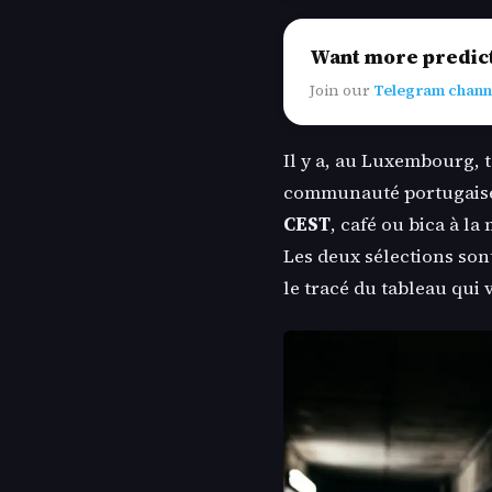
Want more predic
Join our
Telegram chann
Il y a, au Luxembourg, t
communauté portugaise 
CEST
, café ou bica à l
Les deux sélections sont 
le tracé du tableau qui 