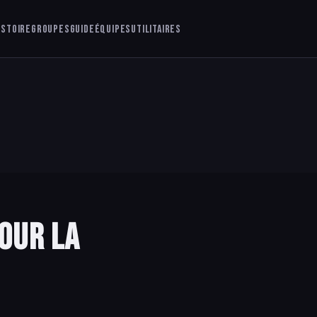
istoire
Groupes
Guide
Équipes
Utilitaires
our la