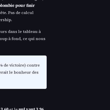
Colombie pour finir
tête. Pas de calcul
ership.
ours dans le tableau à
coup à fond, ce qui nous
% de victoire) contre
erait le bonheur des
 3.60
et le
nul vaut 3.96