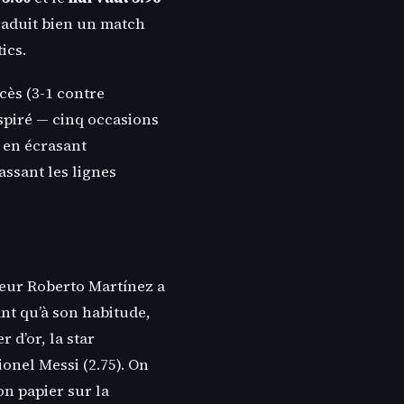
traduit bien un match
ics.
cès (3-1 contre
spiré — cinq occasions
s en écrasant
ssant les lignes
neur Roberto Martínez a
nt qu’à son habitude,
 d’or, la star
ionel Messi (2.75). On
on papier sur la