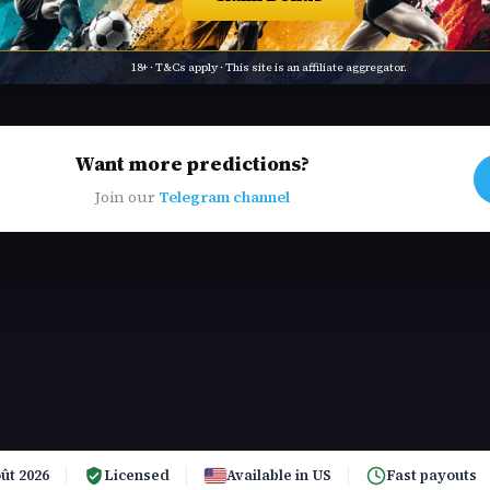
18+ · T&Cs apply · This site is an affiliate aggregator.
Want more predictions?
Join our
Telegram channel
ût 2026
Licensed
Available in US
Fast payouts