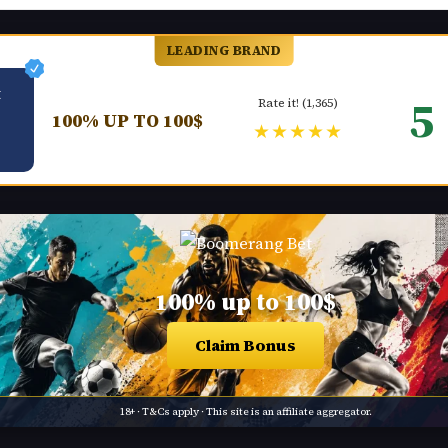
LEADING BRAND
5
Rate it! (1,365)
100% UP TO 100$
★★★★★
100% up to 100$
Claim Bonus
18+ · T&Cs apply · This site is an affiliate aggregator.